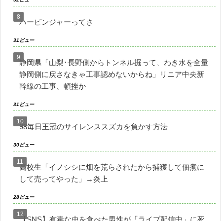
ハービンジャーってさ
31ビュー
静岡県「山梨･長野側からトンネル掘って、わき水を全量
静岡側に戻さなきゃ工事認めないからね」リニア中央新
幹線の工事、頓挫か
31ビュー
98毎日王冠のサイレンススズカを負かす方法
30ビュー
高校生「イノシシに畑を荒らされたから捕獲して佃煮に
して売ってやった」→炎上
28ビュー
【SNS】有毒な虫を食べた男性が「ライブ配信中」に死