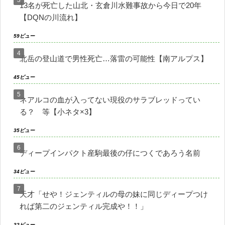
13名が死亡した山北・玄倉川水難事故から今日で20年
【DQNの川流れ】
59ビュー
北岳の登山道で男性死亡…落雷の可能性【南アルプス】
45ビュー
ネアルコの血が入ってない現役のサラブレッドってい
る？ 等【小ネタ×3】
35ビュー
ディープインパクト産駒最後の仔につくであろう名前
34ビュー
天才「せや！ジェンティルの母の妹に同じディープつけ
れば第二のジェンティル完成や！！」
32ビュー