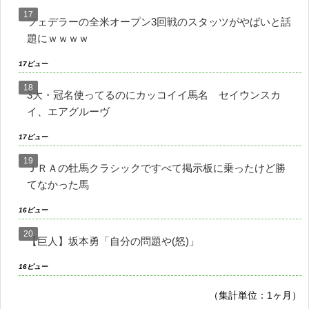
フェデラーの全米オープン3回戦のスタッツがやばいと話
題にｗｗｗｗ
17ビュー
3大・冠名使ってるのにカッコイイ馬名 セイウンスカ
イ、エアグルーヴ
17ビュー
ＪＲＡの牡馬クラシックですべて掲示板に乗ったけど勝
てなかった馬
16ビュー
【巨人】坂本勇「自分の問題や(怒)」
16ビュー
（集計単位：1ヶ月）