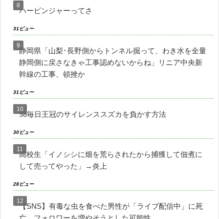
ハービンジャーってさ
31ビュー
静岡県「山梨･長野側からトンネル掘って、わき水を全量
静岡側に戻さなきゃ工事認めないからね」リニア中央新
幹線の工事、頓挫か
31ビュー
98毎日王冠のサイレンススズカを負かす方法
30ビュー
高校生「イノシシに畑を荒らされたから捕獲して佃煮に
して売ってやった」→炎上
28ビュー
【SNS】有毒な虫を食べた男性が「ライブ配信中」に死
亡、フォロワーを増やそうとした可能性