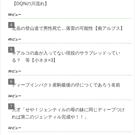
【DQNの川流れ】
59ビュー
北岳の登山道で男性死亡…落雷の可能性【南アルプス】
45ビュー
ネアルコの血が入ってない現役のサラブレッドってい
る？ 等【小ネタ×3】
35ビュー
ディープインパクト産駒最後の仔につくであろう名前
34ビュー
天才「せや！ジェンティルの母の妹に同じディープつけ
れば第二のジェンティル完成や！！」
32ビュー