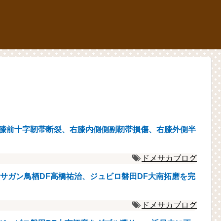
右膝前十字靭帯断裂、右膝内側側副靭帯損傷、右膝外側半
ドメサカブログ
サガン鳥栖DF高橋祐治、ジュビロ磐田DF大南拓磨を完
ドメサカブログ