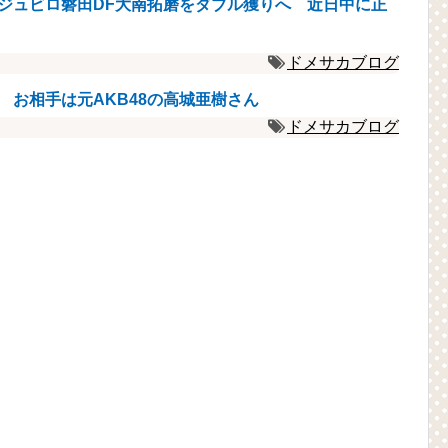
ジュビロ磐田DF大南拓磨をダブル獲りへ 近日中に正
ドメサカブログ
 お相手は元AKB48の高城亜樹さん
ドメサカブログ