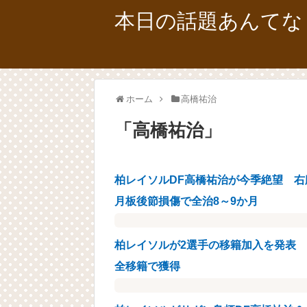
本日の話題あんてな
ホーム
高橋祐治
「
高橋祐治
」
柏レイソルDF高橋祐治が今季絶望 
月板後節損傷で全治8～9か月
柏レイソルが2選手の移籍加入を発表 
全移籍で獲得