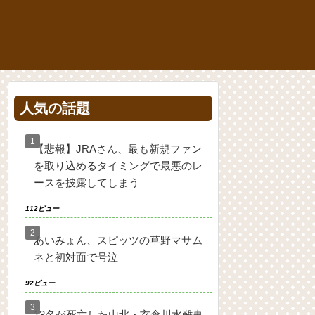
人気の話題
【悲報】JRAさん、最も新規ファン
を取り込めるタイミングで最悪のレ
ースを披露してしまう
112ビュー
あいみょん、スピッツの草野マサム
ネと初対面で号泣
92ビュー
13名が死亡した山北・玄倉川水難事