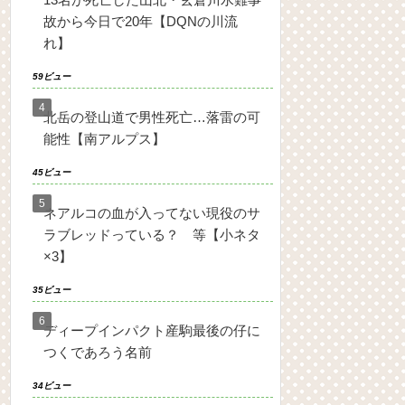
故から今日で20年【DQNの川流
れ】
59ビュー
北岳の登山道で男性死亡…落雷の可
能性【南アルプス】
45ビュー
ネアルコの血が入ってない現役のサ
ラブレッドっている？ 等【小ネタ
×3】
35ビュー
ディープインパクト産駒最後の仔に
つくであろう名前
34ビュー