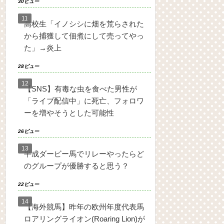
30ビュー
高校生「イノシシに畑を荒らされた
から捕獲して佃煮にして売ってやっ
た」→炎上
28ビュー
【SNS】有毒な虫を食べた男性が
「ライブ配信中」に死亡、フォロワ
ーを増やそうとした可能性
26ビュー
平成ダービー馬でリレーやったらど
のグループが優勝すると思う？
22ビュー
【海外競馬】昨年の欧州年度代表馬
ロアリングライオン(Roaring Lion)が