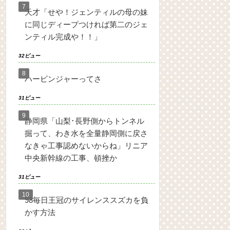
天才「せや！ジェンティルの母の妹
に同じディープつければ第二のジェ
ンティル完成や！！」
32ビュー
ハービンジャーってさ
31ビュー
静岡県「山梨･長野側からトンネル
掘って、わき水を全量静岡側に戻さ
なきゃ工事認めないからね」リニア
中央新幹線の工事、頓挫か
31ビュー
98毎日王冠のサイレンススズカを負
かす方法