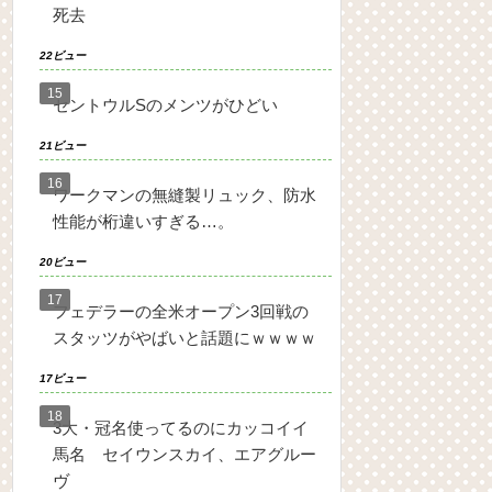
死去
22ビュー
セントウルSのメンツがひどい
21ビュー
ワークマンの無縫製リュック、防水
性能が桁違いすぎる…。
20ビュー
フェデラーの全米オープン3回戦の
スタッツがやばいと話題にｗｗｗｗ
17ビュー
3大・冠名使ってるのにカッコイイ
馬名 セイウンスカイ、エアグルー
ヴ