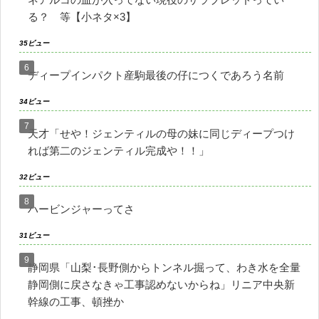
る？ 等【小ネタ×3】
35ビュー
ディープインパクト産駒最後の仔につくであろう名前
34ビュー
天才「せや！ジェンティルの母の妹に同じディープつけ
れば第二のジェンティル完成や！！」
32ビュー
ハービンジャーってさ
31ビュー
静岡県「山梨･長野側からトンネル掘って、わき水を全量
静岡側に戻さなきゃ工事認めないからね」リニア中央新
幹線の工事、頓挫か