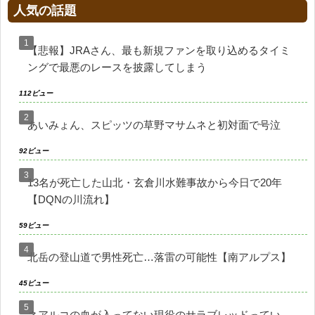
人気の話題
【悲報】JRAさん、最も新規ファンを取り込めるタイミ
ングで最悪のレースを披露してしまう
112ビュー
あいみょん、スピッツの草野マサムネと初対面で号泣
92ビュー
13名が死亡した山北・玄倉川水難事故から今日で20年
【DQNの川流れ】
59ビュー
北岳の登山道で男性死亡…落雷の可能性【南アルプス】
45ビュー
ネアルコの血が入ってない現役のサラブレッドってい