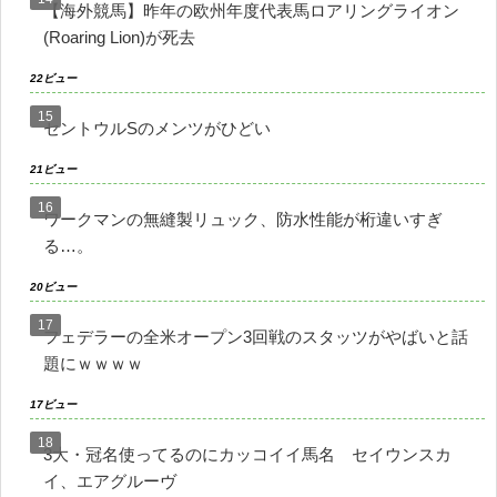
【海外競馬】昨年の欧州年度代表馬ロアリングライオン
(Roaring Lion)が死去
22ビュー
セントウルSのメンツがひどい
21ビュー
ワークマンの無縫製リュック、防水性能が桁違いすぎ
る…。
20ビュー
フェデラーの全米オープン3回戦のスタッツがやばいと話
題にｗｗｗｗ
17ビュー
3大・冠名使ってるのにカッコイイ馬名 セイウンスカ
イ、エアグルーヴ