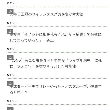
31ビュー
98毎日王冠のサイレンススズカを負かす方法
30ビュー
高校生「イノシシに畑を荒らされたから捕獲して佃煮に
して売ってやった」→炎上
28ビュー
【SNS】有毒な虫を食べた男性が「ライブ配信中」に死
亡、フォロワーを増やそうとした可能性
26ビュー
平成ダービー馬でリレーやったらどのグループが優勝す
ると思う？
22ビュー