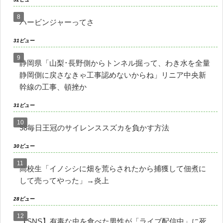
ハービンジャーってさ
31ビュー
静岡県「山梨･長野側からトンネル掘って、わき水を全量
静岡側に戻さなきゃ工事認めないからね」リニア中央新
幹線の工事、頓挫か
31ビュー
98毎日王冠のサイレンススズカを負かす方法
30ビュー
高校生「イノシシに畑を荒らされたから捕獲して佃煮に
して売ってやった」→炎上
28ビュー
【SNS】有毒な虫を食べた男性が「ライブ配信中」に死