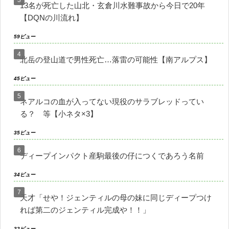
13名が死亡した山北・玄倉川水難事故から今日で20年
【DQNの川流れ】
59ビュー
北岳の登山道で男性死亡…落雷の可能性【南アルプス】
45ビュー
ネアルコの血が入ってない現役のサラブレッドってい
る？ 等【小ネタ×3】
35ビュー
ディープインパクト産駒最後の仔につくであろう名前
34ビュー
天才「せや！ジェンティルの母の妹に同じディープつけ
れば第二のジェンティル完成や！！」
32ビュー