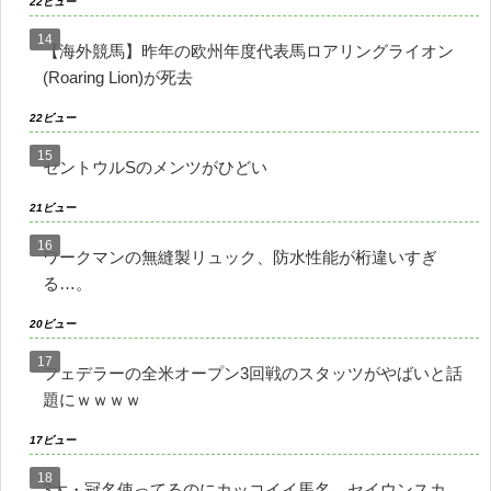
22ビュー
【海外競馬】昨年の欧州年度代表馬ロアリングライオン
(Roaring Lion)が死去
22ビュー
セントウルSのメンツがひどい
21ビュー
ワークマンの無縫製リュック、防水性能が桁違いすぎ
る…。
20ビュー
フェデラーの全米オープン3回戦のスタッツがやばいと話
題にｗｗｗｗ
17ビュー
3大・冠名使ってるのにカッコイイ馬名 セイウンスカ