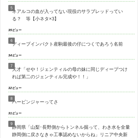
ネアルコの血が入ってない現役のサラブレッドってい
る？ 等【小ネタ×3】
35ビュー
ディープインパクト産駒最後の仔につくであろう名前
34ビュー
天才「せや！ジェンティルの母の妹に同じディープつけ
れば第二のジェンティル完成や！！」
32ビュー
ハービンジャーってさ
31ビュー
静岡県「山梨･長野側からトンネル掘って、わき水を全量
静岡側に戻さなきゃ工事認めないからね」リニア中央新