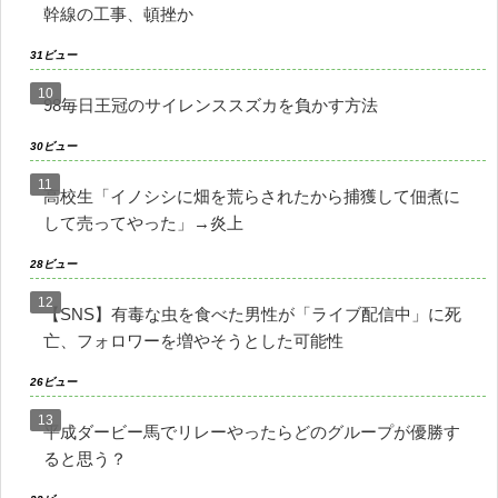
幹線の工事、頓挫か
31ビュー
98毎日王冠のサイレンススズカを負かす方法
30ビュー
高校生「イノシシに畑を荒らされたから捕獲して佃煮に
して売ってやった」→炎上
28ビュー
【SNS】有毒な虫を食べた男性が「ライブ配信中」に死
亡、フォロワーを増やそうとした可能性
26ビュー
平成ダービー馬でリレーやったらどのグループが優勝す
ると思う？