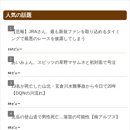
人気の話題
【悲報】JRAさん、最も新規ファンを取り込めるタイミ
ングで最悪のレースを披露してしまう
112ビュー
あいみょん、スピッツの草野マサムネと初対面で号泣
92ビュー
13名が死亡した山北・玄倉川水難事故から今日で20年
【DQNの川流れ】
59ビュー
北岳の登山道で男性死亡…落雷の可能性【南アルプス】
45ビュー