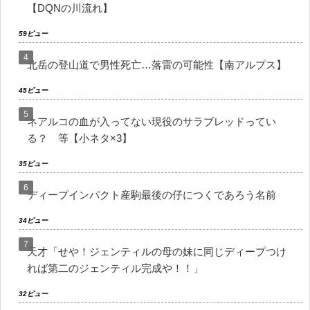
【DQNの川流れ】
59ビュー
北岳の登山道で男性死亡…落雷の可能性【南アルプス】
45ビュー
ネアルコの血が入ってない現役のサラブレッドってい
る？ 等【小ネタ×3】
35ビュー
ディープインパクト産駒最後の仔につくであろう名前
34ビュー
天才「せや！ジェンティルの母の妹に同じディープつけ
れば第二のジェンティル完成や！！」
32ビュー