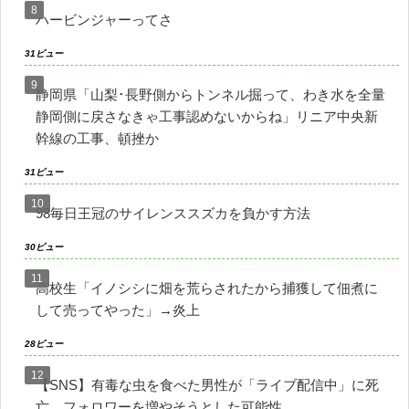
ハービンジャーってさ
31ビュー
静岡県「山梨･長野側からトンネル掘って、わき水を全量
静岡側に戻さなきゃ工事認めないからね」リニア中央新
幹線の工事、頓挫か
31ビュー
98毎日王冠のサイレンススズカを負かす方法
30ビュー
高校生「イノシシに畑を荒らされたから捕獲して佃煮に
して売ってやった」→炎上
28ビュー
【SNS】有毒な虫を食べた男性が「ライブ配信中」に死
亡、フォロワーを増やそうとした可能性