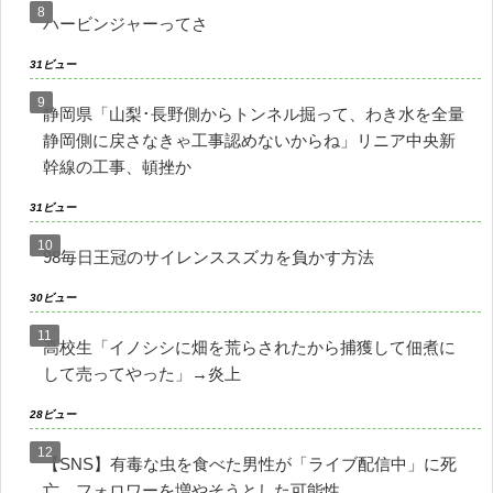
ハービンジャーってさ
31ビュー
静岡県「山梨･長野側からトンネル掘って、わき水を全量
静岡側に戻さなきゃ工事認めないからね」リニア中央新
幹線の工事、頓挫か
31ビュー
98毎日王冠のサイレンススズカを負かす方法
30ビュー
高校生「イノシシに畑を荒らされたから捕獲して佃煮に
して売ってやった」→炎上
28ビュー
【SNS】有毒な虫を食べた男性が「ライブ配信中」に死
亡、フォロワーを増やそうとした可能性