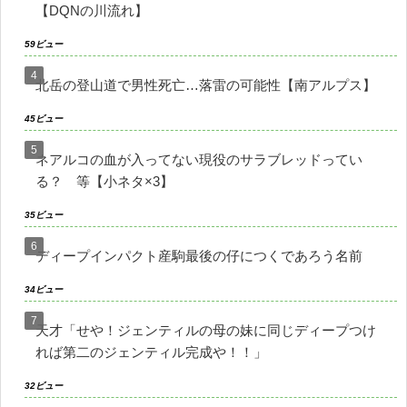
【DQNの川流れ】
59ビュー
北岳の登山道で男性死亡…落雷の可能性【南アルプス】
45ビュー
ネアルコの血が入ってない現役のサラブレッドってい
る？ 等【小ネタ×3】
35ビュー
ディープインパクト産駒最後の仔につくであろう名前
34ビュー
天才「せや！ジェンティルの母の妹に同じディープつけ
れば第二のジェンティル完成や！！」
32ビュー