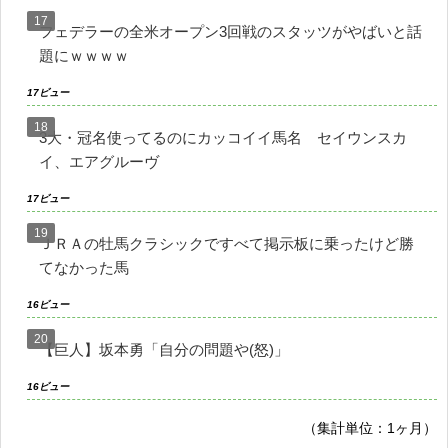
フェデラーの全米オープン3回戦のスタッツがやばいと話
題にｗｗｗｗ
17ビュー
3大・冠名使ってるのにカッコイイ馬名 セイウンスカ
イ、エアグルーヴ
17ビュー
ＪＲＡの牡馬クラシックですべて掲示板に乗ったけど勝
てなかった馬
16ビュー
【巨人】坂本勇「自分の問題や(怒)」
16ビュー
（集計単位：1ヶ月）