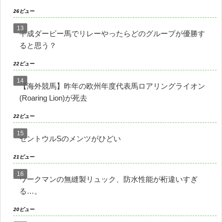
26ビュー
平成ダービー馬でリレーやったらどのグループが優勝す
ると思う？
22ビュー
【海外競馬】昨年の欧州年度代表馬ロアリングライオン
(Roaring Lion)が死去
22ビュー
セントウルSのメンツがひどい
21ビュー
ワークマンの無縫製リュック、防水性能が桁違いすぎ
る…。
20ビュー