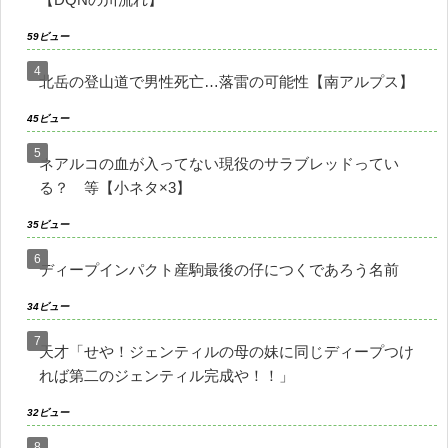
59ビュー
北岳の登山道で男性死亡…落雷の可能性【南アルプス】
45ビュー
ネアルコの血が入ってない現役のサラブレッドってい
る？ 等【小ネタ×3】
35ビュー
ディープインパクト産駒最後の仔につくであろう名前
34ビュー
天才「せや！ジェンティルの母の妹に同じディープつけ
れば第二のジェンティル完成や！！」
32ビュー