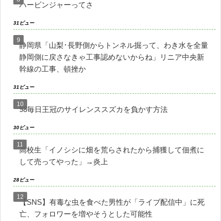
ハービンジャーってさ
31ビュー
静岡県「山梨･長野側からトンネル掘って、わき水を全量
静岡側に戻さなきゃ工事認めないからね」リニア中央新
幹線の工事、頓挫か
31ビュー
98毎日王冠のサイレンススズカを負かす方法
30ビュー
高校生「イノシシに畑を荒らされたから捕獲して佃煮に
して売ってやった」→炎上
28ビュー
【SNS】有毒な虫を食べた男性が「ライブ配信中」に死
亡、フォロワーを増やそうとした可能性