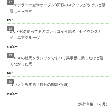
フェデラーの全米オープン3回戦のスタッツがやばいと話
題にｗｗｗｗ
17ビュー
3大・冠名使ってるのにカッコイイ馬名 セイウンスカ
イ、エアグルーヴ
17ビュー
ＪＲＡの牡馬クラシックですべて掲示板に乗ったけど勝
てなかった馬
16ビュー
【巨人】坂本勇「自分の問題や(怒)」
16ビュー
（集計単位：1ヶ月）