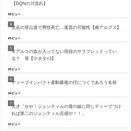
【DQNの川流れ】
59ビュー
北岳の登山道で男性死亡…落雷の可能性【南アルプス】
45ビュー
ネアルコの血が入ってない現役のサラブレッドってい
る？ 等【小ネタ×3】
35ビュー
ディープインパクト産駒最後の仔につくであろう名前
34ビュー
天才「せや！ジェンティルの母の妹に同じディープつけ
れば第二のジェンティル完成や！！」
32ビュー