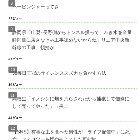
ハービンジャーってさ
31ビュー
静岡県「山梨･長野側からトンネル掘って、わき水を全量
静岡側に戻さなきゃ工事認めないからね」リニア中央新
幹線の工事、頓挫か
31ビュー
98毎日王冠のサイレンススズカを負かす方法
30ビュー
高校生「イノシシに畑を荒らされたから捕獲して佃煮に
して売ってやった」→炎上
28ビュー
【SNS】有毒な虫を食べた男性が「ライブ配信中」に死
亡、フォロワーを増やそうとした可能性