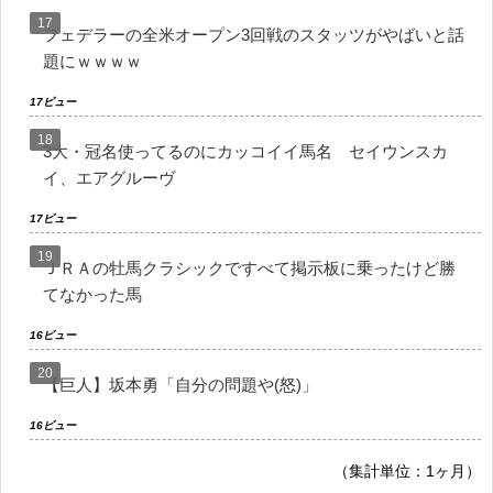
フェデラーの全米オープン3回戦のスタッツがやばいと話
題にｗｗｗｗ
17ビュー
3大・冠名使ってるのにカッコイイ馬名 セイウンスカ
イ、エアグルーヴ
17ビュー
ＪＲＡの牡馬クラシックですべて掲示板に乗ったけど勝
てなかった馬
16ビュー
【巨人】坂本勇「自分の問題や(怒)」
16ビュー
（集計単位：1ヶ月）