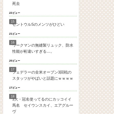
死去
22ビュー
セントウルSのメンツがひどい
21ビュー
ワークマンの無縫製リュック、防水
性能が桁違いすぎる…。
20ビュー
フェデラーの全米オープン3回戦の
スタッツがやばいと話題にｗｗｗｗ
17ビュー
3大・冠名使ってるのにカッコイイ
馬名 セイウンスカイ、エアグルー
ヴ