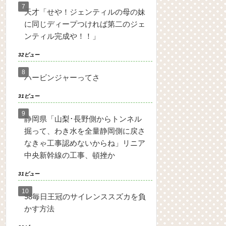
天才「せや！ジェンティルの母の妹
に同じディープつければ第二のジェ
ンティル完成や！！」
32ビュー
ハービンジャーってさ
31ビュー
静岡県「山梨･長野側からトンネル
掘って、わき水を全量静岡側に戻さ
なきゃ工事認めないからね」リニア
中央新幹線の工事、頓挫か
31ビュー
98毎日王冠のサイレンススズカを負
かす方法