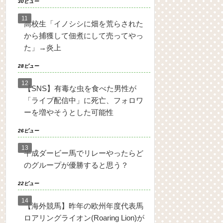
30ビュー
高校生「イノシシに畑を荒らされた
から捕獲して佃煮にして売ってやっ
た」→炎上
28ビュー
【SNS】有毒な虫を食べた男性が
「ライブ配信中」に死亡、フォロワ
ーを増やそうとした可能性
26ビュー
平成ダービー馬でリレーやったらど
のグループが優勝すると思う？
22ビュー
【海外競馬】昨年の欧州年度代表馬
ロアリングライオン(Roaring Lion)が