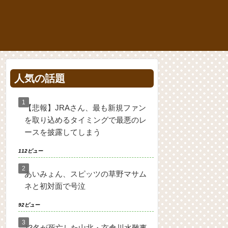
人気の話題
【悲報】JRAさん、最も新規ファン
を取り込めるタイミングで最悪のレ
ースを披露してしまう
112ビュー
あいみょん、スピッツの草野マサム
ネと初対面で号泣
92ビュー
13名が死亡した山北・玄倉川水難事