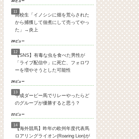
30ビュー
高校生「イノシシに畑を荒らされた
から捕獲して佃煮にして売ってやっ
た」→炎上
28ビュー
【SNS】有毒な虫を食べた男性が
「ライブ配信中」に死亡、フォロワ
ーを増やそうとした可能性
26ビュー
平成ダービー馬でリレーやったらど
のグループが優勝すると思う？
22ビュー
【海外競馬】昨年の欧州年度代表馬
ロアリングライオン(Roaring Lion)が