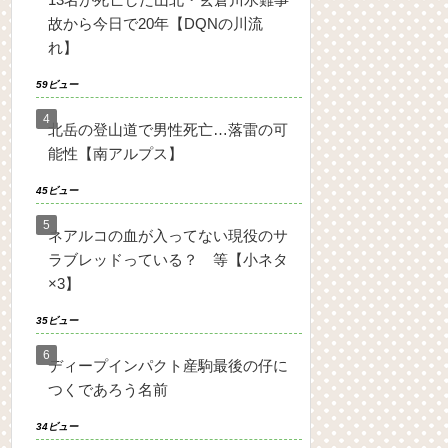
故から今日で20年【DQNの川流
れ】
59ビュー
北岳の登山道で男性死亡…落雷の可
能性【南アルプス】
45ビュー
ネアルコの血が入ってない現役のサ
ラブレッドっている？ 等【小ネタ
×3】
35ビュー
ディープインパクト産駒最後の仔に
つくであろう名前
34ビュー