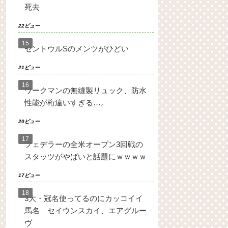
死去
22ビュー
セントウルSのメンツがひどい
21ビュー
ワークマンの無縫製リュック、防水
性能が桁違いすぎる…。
20ビュー
フェデラーの全米オープン3回戦の
スタッツがやばいと話題にｗｗｗｗ
17ビュー
3大・冠名使ってるのにカッコイイ
馬名 セイウンスカイ、エアグルー
ヴ