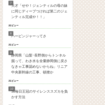
天才「せや！ジェンティルの母の妹
に同じディープつければ第二のジェ
ンティル完成や！！」
32ビュー
ハービンジャーってさ
31ビュー
静岡県「山梨･長野側からトンネル
掘って、わき水を全量静岡側に戻さ
なきゃ工事認めないからね」リニア
中央新幹線の工事、頓挫か
31ビュー
98毎日王冠のサイレンススズカを負
かす方法