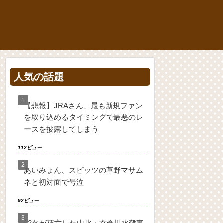
人気の話題
【悲報】JRAさん、最も新規ファン
を取り込めるタイミングで最悪のレ
ースを披露してしまう
112ビュー
あいみょん、スピッツの草野マサム
ネと初対面で号泣
92ビュー
13名が死亡した山北・玄倉川水難事