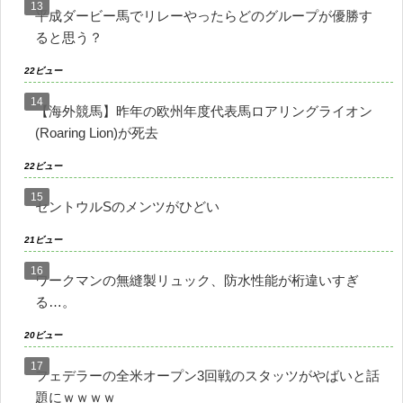
平成ダービー馬でリレーやったらどのグループが優勝す
ると思う？
22ビュー
【海外競馬】昨年の欧州年度代表馬ロアリングライオン
(Roaring Lion)が死去
22ビュー
セントウルSのメンツがひどい
21ビュー
ワークマンの無縫製リュック、防水性能が桁違いすぎ
る…。
20ビュー
フェデラーの全米オープン3回戦のスタッツがやばいと話
題にｗｗｗｗ