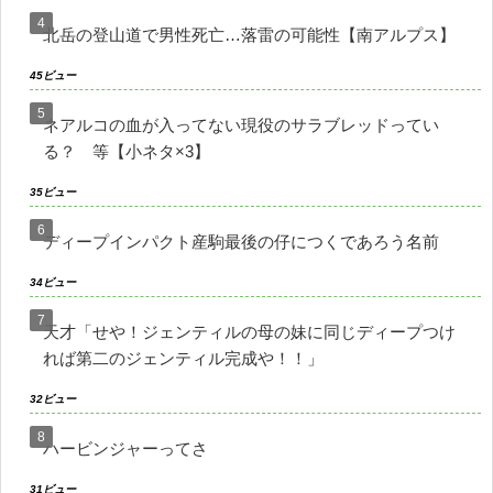
北岳の登山道で男性死亡…落雷の可能性【南アルプス】
45ビュー
ネアルコの血が入ってない現役のサラブレッドってい
る？ 等【小ネタ×3】
35ビュー
ディープインパクト産駒最後の仔につくであろう名前
34ビュー
天才「せや！ジェンティルの母の妹に同じディープつけ
れば第二のジェンティル完成や！！」
32ビュー
ハービンジャーってさ
31ビュー