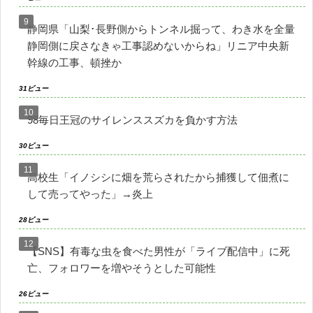
静岡県「山梨･長野側からトンネル掘って、わき水を全量
静岡側に戻さなきゃ工事認めないからね」リニア中央新
幹線の工事、頓挫か
31ビュー
98毎日王冠のサイレンススズカを負かす方法
30ビュー
高校生「イノシシに畑を荒らされたから捕獲して佃煮に
して売ってやった」→炎上
28ビュー
【SNS】有毒な虫を食べた男性が「ライブ配信中」に死
亡、フォロワーを増やそうとした可能性
26ビュー