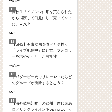
30ビュー
高校生「イノシシに畑を荒らされた
から捕獲して佃煮にして売ってやっ
た」→炎上
28ビュー
【SNS】有毒な虫を食べた男性が
「ライブ配信中」に死亡、フォロワ
ーを増やそうとした可能性
26ビュー
平成ダービー馬でリレーやったらど
のグループが優勝すると思う？
22ビュー
【海外競馬】昨年の欧州年度代表馬
ロアリングライオン(Roaring Lion)が