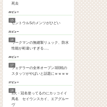
死去
22ビュー
セントウルSのメンツがひどい
21ビュー
ワークマンの無縫製リュック、防水
性能が桁違いすぎる…。
20ビュー
フェデラーの全米オープン3回戦の
スタッツがやばいと話題にｗｗｗｗ
17ビュー
3大・冠名使ってるのにカッコイイ
馬名 セイウンスカイ、エアグルー
ヴ