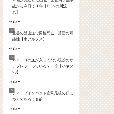
故から今日で20年【DQNの川流
れ】
59ビュー
北岳の登山道で男性死亡…落雷の可
能性【南アルプス】
45ビュー
ネアルコの血が入ってない現役のサ
ラブレッドっている？ 等【小ネタ
×3】
35ビュー
ディープインパクト産駒最後の仔に
つくであろう名前
34ビュー