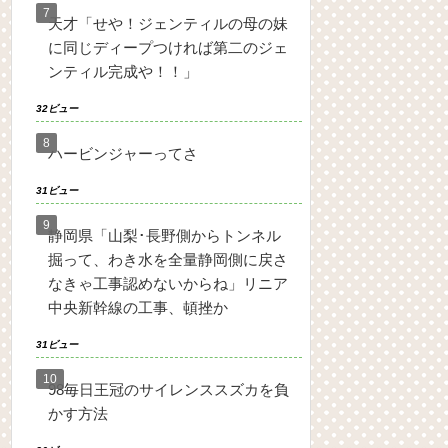
天才「せや！ジェンティルの母の妹
に同じディープつければ第二のジェ
ンティル完成や！！」
32ビュー
ハービンジャーってさ
31ビュー
静岡県「山梨･長野側からトンネル
掘って、わき水を全量静岡側に戻さ
なきゃ工事認めないからね」リニア
中央新幹線の工事、頓挫か
31ビュー
98毎日王冠のサイレンススズカを負
かす方法