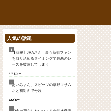
人気の話題
【悲報】JRAさん、最も新規ファン
を取り込めるタイミングで最悪のレ
ースを披露してしまう
112ビュー
あいみょん、スピッツの草野マサム
ネと初対面で号泣
92ビュー
13名が死亡した山北・玄倉川水難事