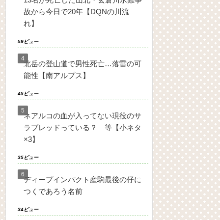
故から今日で20年【DQNの川流
れ】
59ビュー
北岳の登山道で男性死亡…落雷の可
能性【南アルプス】
45ビュー
ネアルコの血が入ってない現役のサ
ラブレッドっている？ 等【小ネタ
×3】
35ビュー
ディープインパクト産駒最後の仔に
つくであろう名前
34ビュー