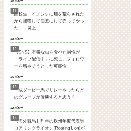
30ビュー
高校生「イノシシに畑を荒らされた
から捕獲して佃煮にして売ってやっ
た」→炎上
28ビュー
【SNS】有毒な虫を食べた男性が
「ライブ配信中」に死亡、フォロワ
ーを増やそうとした可能性
26ビュー
平成ダービー馬でリレーやったらど
のグループが優勝すると思う？
22ビュー
【海外競馬】昨年の欧州年度代表馬
ロアリングライオン(Roaring Lion)が