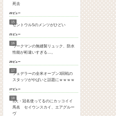
死去
22ビュー
セントウルSのメンツがひどい
21ビュー
ワークマンの無縫製リュック、防水
性能が桁違いすぎる…。
20ビュー
フェデラーの全米オープン3回戦の
スタッツがやばいと話題にｗｗｗｗ
17ビュー
3大・冠名使ってるのにカッコイイ
馬名 セイウンスカイ、エアグルー
ヴ