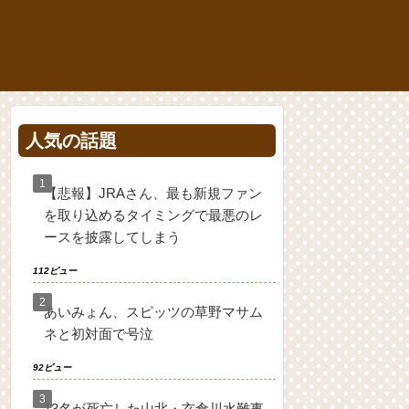
人気の話題
【悲報】JRAさん、最も新規ファン
を取り込めるタイミングで最悪のレ
ースを披露してしまう
112ビュー
あいみょん、スピッツの草野マサム
ネと初対面で号泣
92ビュー
13名が死亡した山北・玄倉川水難事