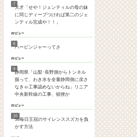
天才「せや！ジェンティルの母の妹
に同じディープつければ第二のジェ
ンティル完成や！！」
32ビュー
ハービンジャーってさ
31ビュー
静岡県「山梨･長野側からトンネル
掘って、わき水を全量静岡側に戻さ
なきゃ工事認めないからね」リニア
中央新幹線の工事、頓挫か
31ビュー
98毎日王冠のサイレンススズカを負
かす方法