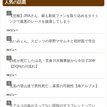
人気の話題
【悲報】JRAさん、最も新規ファンを取り込めるタイミ
ングで最悪のレースを披露してしまう
112ビュー
あいみょん、スピッツの草野マサムネと初対面で号泣
92ビュー
13名が死亡した山北・玄倉川水難事故から今日で20年
【DQNの川流れ】
59ビュー
北岳の登山道で男性死亡…落雷の可能性【南アルプス】
45ビュー
ネアルコの血が入ってない現役のサラブレッドってい