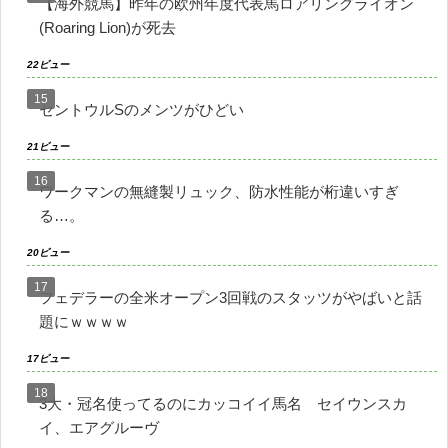
【海外競馬】昨年の欧州年度代表馬ロアリングライオン
(Roaring Lion)が死去
22ビュー
セントウルSのメンツがひどい
21ビュー
ワークマンの無縫製リュック、防水性能が桁違いすぎ
る…。
20ビュー
フェデラーの全米オープン3回戦のスタッツがやばいと話
題にｗｗｗｗ
17ビュー
3大・冠名使ってるのにカッコイイ馬名 セイウンスカ
イ、エアグルーヴ