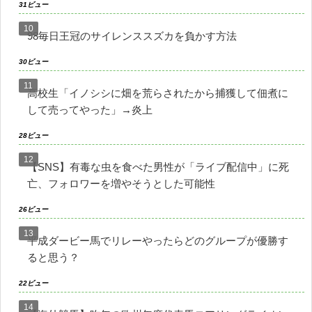
31ビュー
98毎日王冠のサイレンススズカを負かす方法
30ビュー
高校生「イノシシに畑を荒らされたから捕獲して佃煮に
して売ってやった」→炎上
28ビュー
【SNS】有毒な虫を食べた男性が「ライブ配信中」に死
亡、フォロワーを増やそうとした可能性
26ビュー
平成ダービー馬でリレーやったらどのグループが優勝す
ると思う？
22ビュー