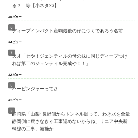
る？ 等【小ネタ×3】
35ビュー
ディープインパクト産駒最後の仔につくであろう名前
34ビュー
天才「せや！ジェンティルの母の妹に同じディープつけ
れば第二のジェンティル完成や！！」
32ビュー
ハービンジャーってさ
31ビュー
静岡県「山梨･長野側からトンネル掘って、わき水を全量
静岡側に戻さなきゃ工事認めないからね」リニア中央新
幹線の工事、頓挫か