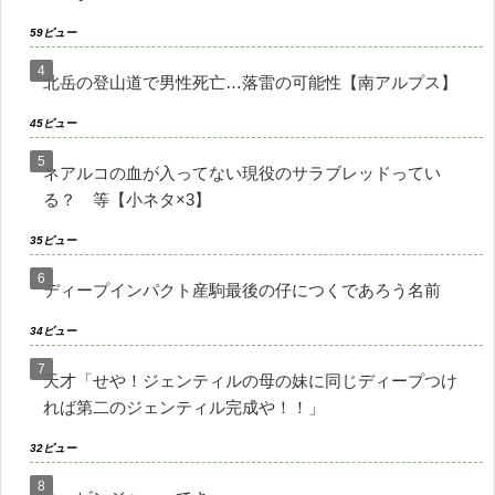
59ビュー
北岳の登山道で男性死亡…落雷の可能性【南アルプス】
45ビュー
ネアルコの血が入ってない現役のサラブレッドってい
る？ 等【小ネタ×3】
35ビュー
ディープインパクト産駒最後の仔につくであろう名前
34ビュー
天才「せや！ジェンティルの母の妹に同じディープつけ
れば第二のジェンティル完成や！！」
32ビュー