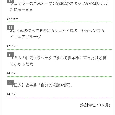
フェデラーの全米オープン3回戦のスタッツがやばいと話
題にｗｗｗｗ
17ビュー
3大・冠名使ってるのにカッコイイ馬名 セイウンスカ
イ、エアグルーヴ
17ビュー
ＪＲＡの牡馬クラシックですべて掲示板に乗ったけど勝
てなかった馬
16ビュー
【巨人】坂本勇「自分の問題や(怒)」
16ビュー
（集計単位：1ヶ月）