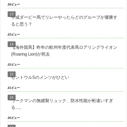
26ビュー
平成ダービー馬でリレーやったらどのグループが優勝す
ると思う？
22ビュー
【海外競馬】昨年の欧州年度代表馬ロアリングライオン
(Roaring Lion)が死去
22ビュー
セントウルSのメンツがひどい
21ビュー
ワークマンの無縫製リュック、防水性能が桁違いすぎ
る…。
20ビュー