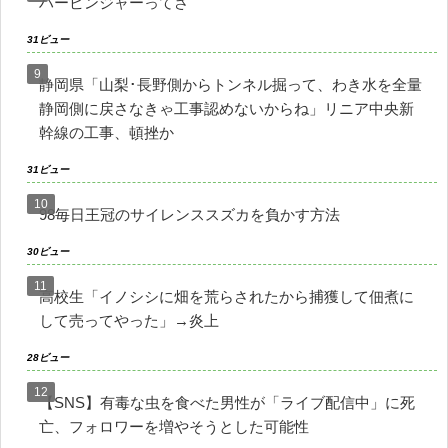
ハービンジャーってさ
31ビュー
静岡県「山梨･長野側からトンネル掘って、わき水を全量
静岡側に戻さなきゃ工事認めないからね」リニア中央新
幹線の工事、頓挫か
31ビュー
98毎日王冠のサイレンススズカを負かす方法
30ビュー
高校生「イノシシに畑を荒らされたから捕獲して佃煮に
して売ってやった」→炎上
28ビュー
【SNS】有毒な虫を食べた男性が「ライブ配信中」に死
亡、フォロワーを増やそうとした可能性