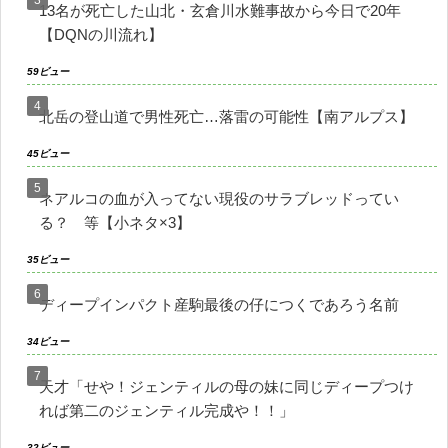
13名が死亡した山北・玄倉川水難事故から今日で20年
【DQNの川流れ】
59ビュー
北岳の登山道で男性死亡…落雷の可能性【南アルプス】
45ビュー
ネアルコの血が入ってない現役のサラブレッドってい
る？ 等【小ネタ×3】
35ビュー
ディープインパクト産駒最後の仔につくであろう名前
34ビュー
天才「せや！ジェンティルの母の妹に同じディープつけ
れば第二のジェンティル完成や！！」
32ビュー