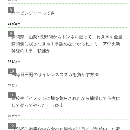
ハービンジャーってさ
31ビュー
静岡県「山梨･長野側からトンネル掘って、わき水を全量
静岡側に戻さなきゃ工事認めないからね」リニア中央新
幹線の工事、頓挫か
31ビュー
98毎日王冠のサイレンススズカを負かす方法
30ビュー
高校生「イノシシに畑を荒らされたから捕獲して佃煮に
して売ってやった」→炎上
28ビュー
【SNS】有毒な虫を食べた男性が「ライブ配信中」に死