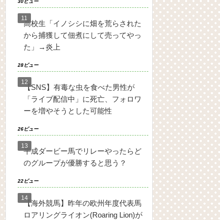
30ビュー
高校生「イノシシに畑を荒らされた
から捕獲して佃煮にして売ってやっ
た」→炎上
28ビュー
【SNS】有毒な虫を食べた男性が
「ライブ配信中」に死亡、フォロワ
ーを増やそうとした可能性
26ビュー
平成ダービー馬でリレーやったらど
のグループが優勝すると思う？
22ビュー
【海外競馬】昨年の欧州年度代表馬
ロアリングライオン(Roaring Lion)が