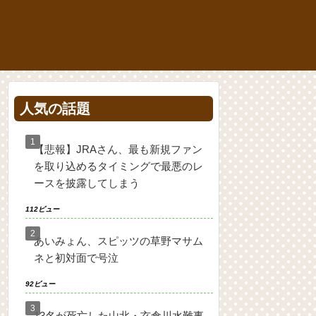
人気の話題
【悲報】JRAさん、最も新規ファン
を取り込めるタイミングで最悪のレ
ースを披露してしまう
112ビュー
あいみょん、スピッツの草野マサム
ネと初対面で号泣
92ビュー
13名が死亡した山北・玄倉川水難事