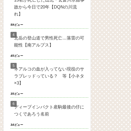
故から今日で20年【DQNの川流
れ】
59ビュー
北岳の登山道で男性死亡…落雷の可
能性【南アルプス】
45ビュー
ネアルコの血が入ってない現役のサ
ラブレッドっている？ 等【小ネタ
×3】
35ビュー
ディープインパクト産駒最後の仔に
つくであろう名前
34ビュー