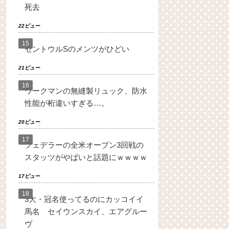
死去
22ビュー
セントウルSのメンツがひどい
21ビュー
ワークマンの無縫製リュック、防水
性能が桁違いすぎる…。
20ビュー
フェデラーの全米オープン3回戦の
スタッツがやばいと話題にｗｗｗｗ
17ビュー
3大・冠名使ってるのにカッコイイ
馬名 セイウンスカイ、エアグルー
ヴ