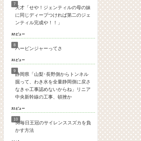
天才「せや！ジェンティルの母の妹
に同じディープつければ第二のジェ
ンティル完成や！！」
32ビュー
ハービンジャーってさ
31ビュー
静岡県「山梨･長野側からトンネル
掘って、わき水を全量静岡側に戻さ
なきゃ工事認めないからね」リニア
中央新幹線の工事、頓挫か
31ビュー
98毎日王冠のサイレンススズカを負
かす方法