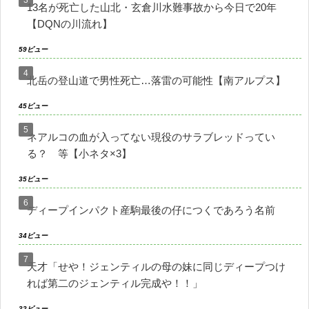
13名が死亡した山北・玄倉川水難事故から今日で20年
【DQNの川流れ】
59ビュー
北岳の登山道で男性死亡…落雷の可能性【南アルプス】
45ビュー
ネアルコの血が入ってない現役のサラブレッドってい
る？ 等【小ネタ×3】
35ビュー
ディープインパクト産駒最後の仔につくであろう名前
34ビュー
天才「せや！ジェンティルの母の妹に同じディープつけ
れば第二のジェンティル完成や！！」
32ビュー