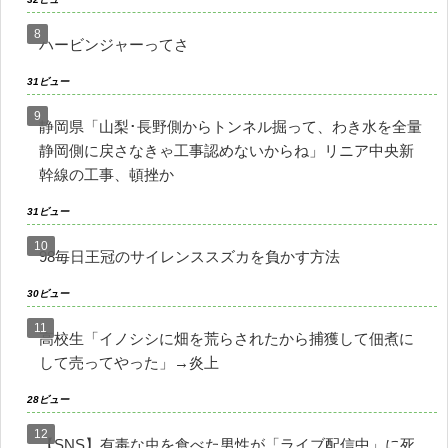
ハービンジャーってさ
31ビュー
静岡県「山梨･長野側からトンネル掘って、わき水を全量
静岡側に戻さなきゃ工事認めないからね」リニア中央新
幹線の工事、頓挫か
31ビュー
98毎日王冠のサイレンススズカを負かす方法
30ビュー
高校生「イノシシに畑を荒らされたから捕獲して佃煮に
して売ってやった」→炎上
28ビュー
【SNS】有毒な虫を食べた男性が「ライブ配信中」に死