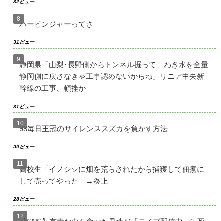
32ビュー
ハービンジャーってさ
31ビュー
静岡県「山梨･長野側からトンネル掘って、わき水を全量
静岡側に戻さなきゃ工事認めないからね」リニア中央新
幹線の工事、頓挫か
31ビュー
98毎日王冠のサイレンススズカを負かす方法
30ビュー
高校生「イノシシに畑を荒らされたから捕獲して佃煮に
して売ってやった」→炎上
28ビュー