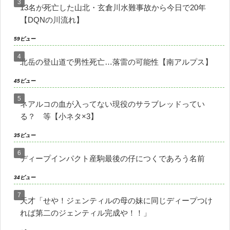
13名が死亡した山北・玄倉川水難事故から今日で20年
【DQNの川流れ】
59ビュー
北岳の登山道で男性死亡…落雷の可能性【南アルプス】
45ビュー
ネアルコの血が入ってない現役のサラブレッドってい
る？ 等【小ネタ×3】
35ビュー
ディープインパクト産駒最後の仔につくであろう名前
34ビュー
天才「せや！ジェンティルの母の妹に同じディープつけ
れば第二のジェンティル完成や！！」