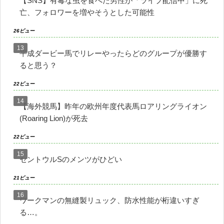
【SNS】有毒な虫を食べた男性が「ライブ配信中」に死
亡、フォロワーを増やそうとした可能性
26ビュー
平成ダービー馬でリレーやったらどのグループが優勝す
ると思う？
22ビュー
【海外競馬】昨年の欧州年度代表馬ロアリングライオン
(Roaring Lion)が死去
22ビュー
セントウルSのメンツがひどい
21ビュー
ワークマンの無縫製リュック、防水性能が桁違いすぎ
る…。