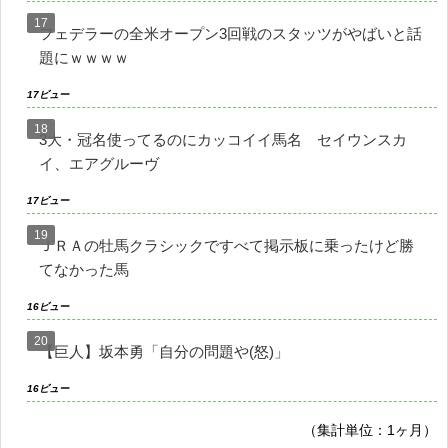
フェデラーの全米オープン3回戦のスタッツがやばいと話
題にｗｗｗｗ
17ビュー
3大・冠名使ってるのにカッコイイ馬名 セイウンスカ
イ、エアグルーヴ
17ビュー
ＪＲＡの牡馬クラシックですべて掲示板に乗ったけど勝
てなかった馬
16ビュー
【巨人】坂本勇「自分の問題や(怒)」
16ビュー
（集計単位：1ヶ月）