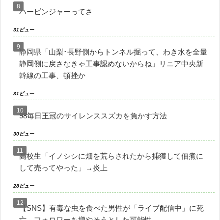
ハービンジャーってさ
31ビュー
静岡県「山梨･長野側からトンネル掘って、わき水を全量
静岡側に戻さなきゃ工事認めないからね」リニア中央新
幹線の工事、頓挫か
31ビュー
98毎日王冠のサイレンススズカを負かす方法
30ビュー
高校生「イノシシに畑を荒らされたから捕獲して佃煮に
して売ってやった」→炎上
28ビュー
【SNS】有毒な虫を食べた男性が「ライブ配信中」に死
亡、フォロワーを増やそうとした可能性