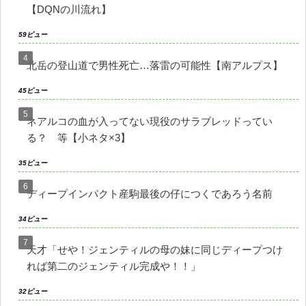
【DQNの川流れ】
59ビュー
北岳の登山道で男性死亡…落雷の可能性【南アルプス】
45ビュー
ネアルコの血が入ってない現役のサラブレッドってい
る？ 等【小ネタ×3】
35ビュー
ディープインパクト産駒最後の仔につくであろう名前
34ビュー
天才「せや！ジェンティルの母の妹に同じディープつけ
れば第二のジェンティル完成や！！」
32ビュー