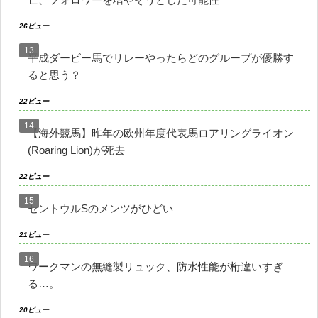
26ビュー
平成ダービー馬でリレーやったらどのグループが優勝す
ると思う？
22ビュー
【海外競馬】昨年の欧州年度代表馬ロアリングライオン
(Roaring Lion)が死去
22ビュー
セントウルSのメンツがひどい
21ビュー
ワークマンの無縫製リュック、防水性能が桁違いすぎ
る…。
20ビュー