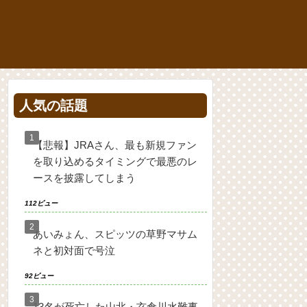
人気の話題
【悲報】JRAさん、最も新規ファン
を取り込めるタイミングで最悪のレ
ースを披露してしまう
112ビュー
あいみょん、スピッツの草野マサム
ネと初対面で号泣
92ビュー
13名が死亡した山北・玄倉川水難事