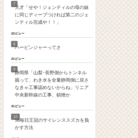
天才「せや！ジェンティルの母の妹
に同じディープつければ第二のジェ
ンティル完成や！！」
32ビュー
ハービンジャーってさ
31ビュー
静岡県「山梨･長野側からトンネル
掘って、わき水を全量静岡側に戻さ
なきゃ工事認めないからね」リニア
中央新幹線の工事、頓挫か
31ビュー
98毎日王冠のサイレンススズカを負
かす方法