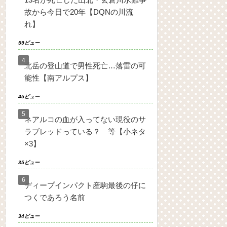
故から今日で20年【DQNの川流
れ】
59ビュー
北岳の登山道で男性死亡…落雷の可
能性【南アルプス】
45ビュー
ネアルコの血が入ってない現役のサ
ラブレッドっている？ 等【小ネタ
×3】
35ビュー
ディープインパクト産駒最後の仔に
つくであろう名前
34ビュー