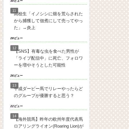
30ビュー
高校生「イノシシに畑を荒らされた
から捕獲して佃煮にして売ってやっ
た」→炎上
28ビュー
【SNS】有毒な虫を食べた男性が
「ライブ配信中」に死亡、フォロワ
ーを増やそうとした可能性
26ビュー
平成ダービー馬でリレーやったらど
のグループが優勝すると思う？
22ビュー
【海外競馬】昨年の欧州年度代表馬
ロアリングライオン(Roaring Lion)が