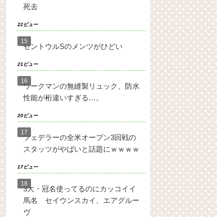
死去
22ビュー
セントウルSのメンツがひどい
21ビュー
ワークマンの無縫製リュック、防水
性能が桁違いすぎる…。
20ビュー
フェデラーの全米オープン3回戦の
スタッツがやばいと話題にｗｗｗｗ
17ビュー
3大・冠名使ってるのにカッコイイ
馬名 セイウンスカイ、エアグルー
ヴ