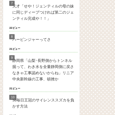
天才「せや！ジェンティルの母の妹
に同じディープつければ第二のジェ
ンティル完成や！！」
32ビュー
ハービンジャーってさ
31ビュー
静岡県「山梨･長野側からトンネル
掘って、わき水を全量静岡側に戻さ
なきゃ工事認めないからね」リニア
中央新幹線の工事、頓挫か
31ビュー
98毎日王冠のサイレンススズカを負
かす方法