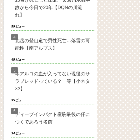
故から今日で20年【DQNの川流
れ】
59ビュー
北岳の登山道で男性死亡…落雷の可
能性【南アルプス】
45ビュー
ネアルコの血が入ってない現役のサ
ラブレッドっている？ 等【小ネタ
×3】
35ビュー
ディープインパクト産駒最後の仔に
つくであろう名前
34ビュー