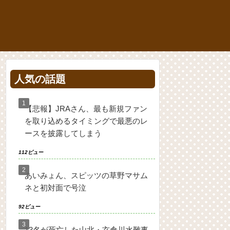
人気の話題
【悲報】JRAさん、最も新規ファン
を取り込めるタイミングで最悪のレ
ースを披露してしまう
112ビュー
あいみょん、スピッツの草野マサム
ネと初対面で号泣
92ビュー
13名が死亡した山北・玄倉川水難事