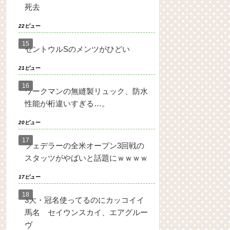
死去
22ビュー
セントウルSのメンツがひどい
21ビュー
ワークマンの無縫製リュック、防水
性能が桁違いすぎる…。
20ビュー
フェデラーの全米オープン3回戦の
スタッツがやばいと話題にｗｗｗｗ
17ビュー
3大・冠名使ってるのにカッコイイ
馬名 セイウンスカイ、エアグルー
ヴ