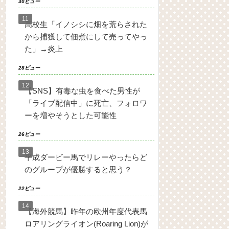
30ビュー
高校生「イノシシに畑を荒らされた
から捕獲して佃煮にして売ってやっ
た」→炎上
28ビュー
【SNS】有毒な虫を食べた男性が
「ライブ配信中」に死亡、フォロワ
ーを増やそうとした可能性
26ビュー
平成ダービー馬でリレーやったらど
のグループが優勝すると思う？
22ビュー
【海外競馬】昨年の欧州年度代表馬
ロアリングライオン(Roaring Lion)が