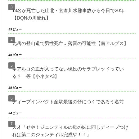
13名が死亡した山北・玄倉川水難事故から今日で20年
【DQNの川流れ】
59ビュー
北岳の登山道で男性死亡…落雷の可能性【南アルプス】
45ビュー
ネアルコの血が入ってない現役のサラブレッドってい
る？ 等【小ネタ×3】
35ビュー
ディープインパクト産駒最後の仔につくであろう名前
34ビュー
天才「せや！ジェンティルの母の妹に同じディープつけ
れば第二のジェンティル完成や！！」