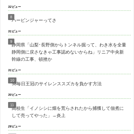
32ビュー
ハービンジャーってさ
31ビュー
静岡県「山梨･長野側からトンネル掘って、わき水を全量
静岡側に戻さなきゃ工事認めないからね」リニア中央新
幹線の工事、頓挫か
31ビュー
98毎日王冠のサイレンススズカを負かす方法
30ビュー
高校生「イノシシに畑を荒らされたから捕獲して佃煮に
して売ってやった」→炎上
28ビュー