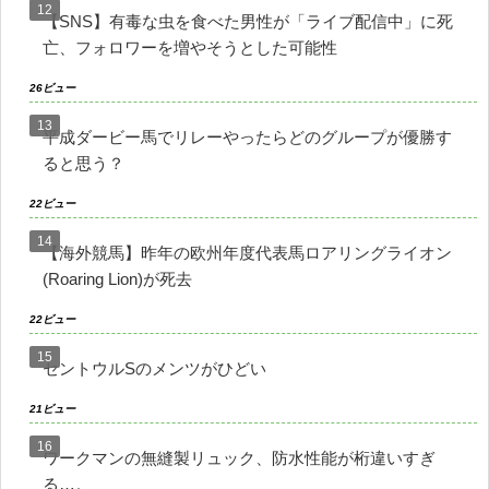
【SNS】有毒な虫を食べた男性が「ライブ配信中」に死
亡、フォロワーを増やそうとした可能性
26ビュー
平成ダービー馬でリレーやったらどのグループが優勝す
ると思う？
22ビュー
【海外競馬】昨年の欧州年度代表馬ロアリングライオン
(Roaring Lion)が死去
22ビュー
セントウルSのメンツがひどい
21ビュー
ワークマンの無縫製リュック、防水性能が桁違いすぎ
る…。