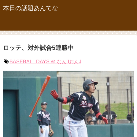
本日の話題あんてな
ロッテ、対外試合5連勝中
BASEBALL DAYS ＠ なんJおんJ