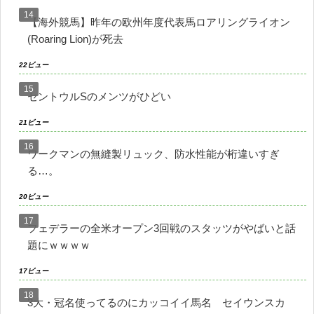
【海外競馬】昨年の欧州年度代表馬ロアリングライオン
(Roaring Lion)が死去
22ビュー
セントウルSのメンツがひどい
21ビュー
ワークマンの無縫製リュック、防水性能が桁違いすぎ
る…。
20ビュー
フェデラーの全米オープン3回戦のスタッツがやばいと話
題にｗｗｗｗ
17ビュー
3大・冠名使ってるのにカッコイイ馬名 セイウンスカ