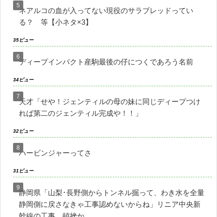
ネアルコの血が入ってない現役のサラブレッドってい
る？ 等【小ネタ×3】
35ビュー
ディープインパクト産駒最後の仔につくであろう名前
34ビュー
天才「せや！ジェンティルの母の妹に同じディープつけ
れば第二のジェンティル完成や！！」
32ビュー
ハービンジャーってさ
31ビュー
静岡県「山梨･長野側からトンネル掘って、わき水を全量
静岡側に戻さなきゃ工事認めないからね」リニア中央新
幹線の工事、頓挫か