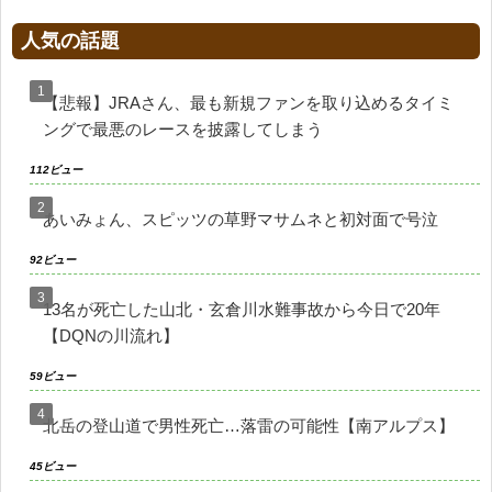
人気の話題
【悲報】JRAさん、最も新規ファンを取り込めるタイミ
ングで最悪のレースを披露してしまう
112ビュー
あいみょん、スピッツの草野マサムネと初対面で号泣
92ビュー
13名が死亡した山北・玄倉川水難事故から今日で20年
【DQNの川流れ】
59ビュー
北岳の登山道で男性死亡…落雷の可能性【南アルプス】
45ビュー