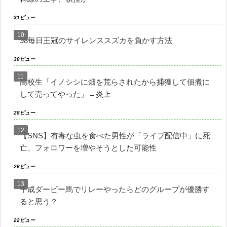
31ビュー
98毎日王冠のサイレンススズカを負かす方法
30ビュー
高校生「イノシシに畑を荒らされたから捕獲して佃煮に
して売ってやった」→炎上
28ビュー
【SNS】有毒な虫を食べた男性が「ライブ配信中」に死
亡、フォロワーを増やそうとした可能性
26ビュー
平成ダービー馬でリレーやったらどのグループが優勝す
ると思う？
22ビュー