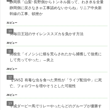
静岡県「山梨･長野側からトンネル掘って、わき水を全量
静岡側に戻さなきゃ工事認めないからね」リニア中央新
幹線の工事、頓挫か
31ビュー
98毎日王冠のサイレンススズカを負かす方法
30ビュー
高校生「イノシシに畑を荒らされたから捕獲して佃煮に
して売ってやった」→炎上
28ビュー
【SNS】有毒な虫を食べた男性が「ライブ配信中」に死
亡、フォロワーを増やそうとした可能性
26ビュー
平成ダービー馬でリレーやったらどのグループが優勝す