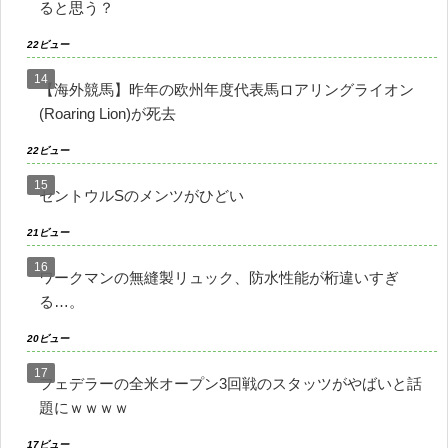
ると思う？
22ビュー
【海外競馬】昨年の欧州年度代表馬ロアリングライオン
(Roaring Lion)が死去
22ビュー
セントウルSのメンツがひどい
21ビュー
ワークマンの無縫製リュック、防水性能が桁違いすぎ
る…。
20ビュー
フェデラーの全米オープン3回戦のスタッツがやばいと話
題にｗｗｗｗ
17ビュー