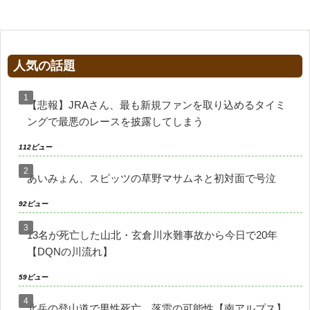
人気の話題
【悲報】JRAさん、最も新規ファンを取り込めるタイミ
ングで最悪のレースを披露してしまう
112ビュー
あいみょん、スピッツの草野マサムネと初対面で号泣
92ビュー
13名が死亡した山北・玄倉川水難事故から今日で20年
【DQNの川流れ】
59ビュー
北岳の登山道で男性死亡…落雷の可能性【南アルプス】