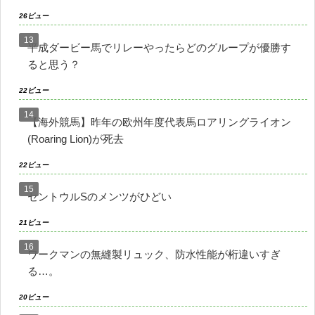
26ビュー
平成ダービー馬でリレーやったらどのグループが優勝す
ると思う？
22ビュー
【海外競馬】昨年の欧州年度代表馬ロアリングライオン
(Roaring Lion)が死去
22ビュー
セントウルSのメンツがひどい
21ビュー
ワークマンの無縫製リュック、防水性能が桁違いすぎ
る…。
20ビュー