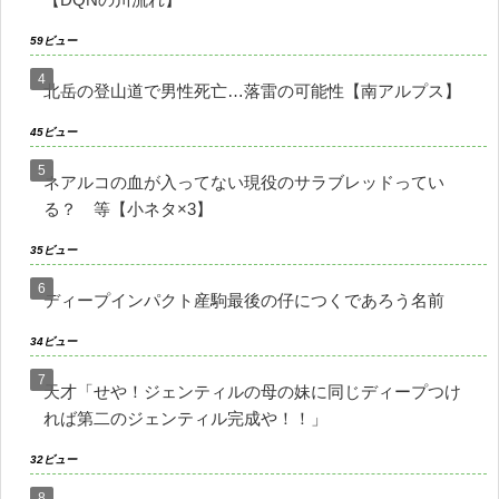
59ビュー
北岳の登山道で男性死亡…落雷の可能性【南アルプス】
45ビュー
ネアルコの血が入ってない現役のサラブレッドってい
る？ 等【小ネタ×3】
35ビュー
ディープインパクト産駒最後の仔につくであろう名前
34ビュー
天才「せや！ジェンティルの母の妹に同じディープつけ
れば第二のジェンティル完成や！！」
32ビュー