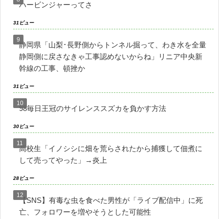
ハービンジャーってさ
31ビュー
静岡県「山梨･長野側からトンネル掘って、わき水を全量
静岡側に戻さなきゃ工事認めないからね」リニア中央新
幹線の工事、頓挫か
31ビュー
98毎日王冠のサイレンススズカを負かす方法
30ビュー
高校生「イノシシに畑を荒らされたから捕獲して佃煮に
して売ってやった」→炎上
28ビュー
【SNS】有毒な虫を食べた男性が「ライブ配信中」に死
亡、フォロワーを増やそうとした可能性