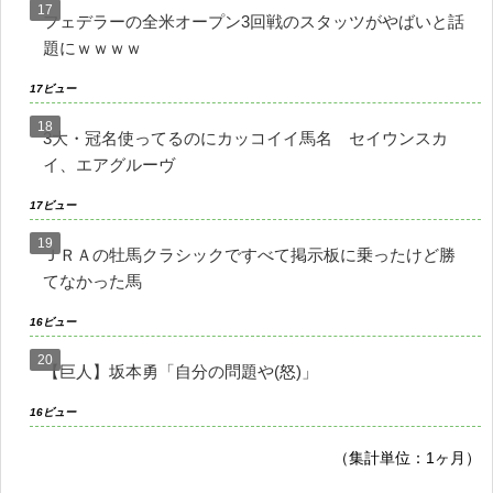
フェデラーの全米オープン3回戦のスタッツがやばいと話
題にｗｗｗｗ
17ビュー
3大・冠名使ってるのにカッコイイ馬名 セイウンスカ
イ、エアグルーヴ
17ビュー
ＪＲＡの牡馬クラシックですべて掲示板に乗ったけど勝
てなかった馬
16ビュー
【巨人】坂本勇「自分の問題や(怒)」
16ビュー
（集計単位：1ヶ月）