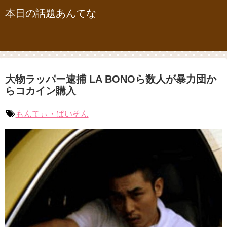
本日の話題あんてな
大物ラッパー逮捕 LA BONOら数人が暴力団か
らコカイン購入
もんてぃ・ぱいそん