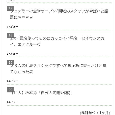
フェデラーの全米オープン3回戦のスタッツがやばいと話
題にｗｗｗｗ
17ビュー
3大・冠名使ってるのにカッコイイ馬名 セイウンスカ
イ、エアグルーヴ
17ビュー
ＪＲＡの牡馬クラシックですべて掲示板に乗ったけど勝
てなかった馬
16ビュー
【巨人】坂本勇「自分の問題や(怒)」
16ビュー
（集計単位：1ヶ月）