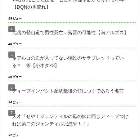
【DQNの川流れ】
59ビュー
北岳の登山道で男性死亡…落雷の可能性【南アルプス】
45ビュー
ネアルコの血が入ってない現役のサラブレッドってい
る？ 等【小ネタ×3】
35ビュー
ディープインパクト産駒最後の仔につくであろう名前
34ビュー
天才「せや！ジェンティルの母の妹に同じディープつけ
れば第二のジェンティル完成や！！」
32ビュー