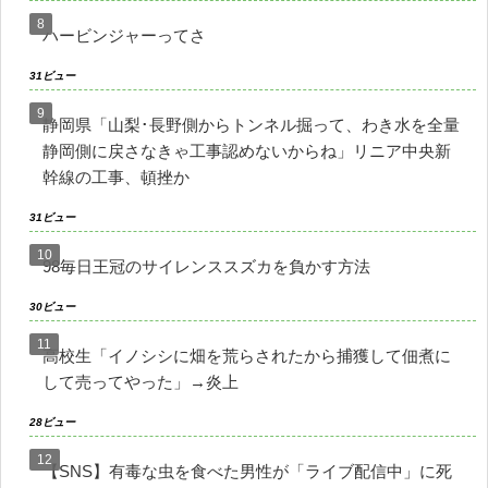
ハービンジャーってさ
31ビュー
静岡県「山梨･長野側からトンネル掘って、わき水を全量
静岡側に戻さなきゃ工事認めないからね」リニア中央新
幹線の工事、頓挫か
31ビュー
98毎日王冠のサイレンススズカを負かす方法
30ビュー
高校生「イノシシに畑を荒らされたから捕獲して佃煮に
して売ってやった」→炎上
28ビュー
【SNS】有毒な虫を食べた男性が「ライブ配信中」に死