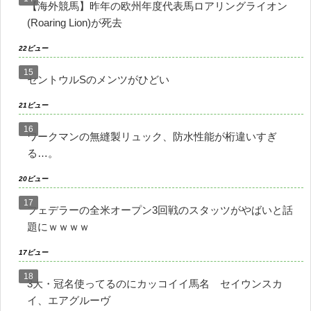
【海外競馬】昨年の欧州年度代表馬ロアリングライオン
(Roaring Lion)が死去
22ビュー
セントウルSのメンツがひどい
21ビュー
ワークマンの無縫製リュック、防水性能が桁違いすぎ
る…。
20ビュー
フェデラーの全米オープン3回戦のスタッツがやばいと話
題にｗｗｗｗ
17ビュー
3大・冠名使ってるのにカッコイイ馬名 セイウンスカ
イ、エアグルーヴ