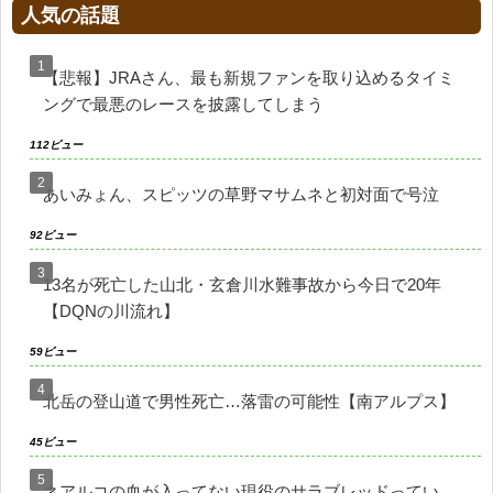
人気の話題
【悲報】JRAさん、最も新規ファンを取り込めるタイミ
ングで最悪のレースを披露してしまう
112ビュー
あいみょん、スピッツの草野マサムネと初対面で号泣
92ビュー
13名が死亡した山北・玄倉川水難事故から今日で20年
【DQNの川流れ】
59ビュー
北岳の登山道で男性死亡…落雷の可能性【南アルプス】
45ビュー
ネアルコの血が入ってない現役のサラブレッドってい