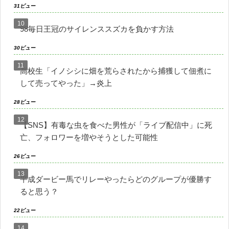
31ビュー
98毎日王冠のサイレンススズカを負かす方法
30ビュー
高校生「イノシシに畑を荒らされたから捕獲して佃煮に
して売ってやった」→炎上
28ビュー
【SNS】有毒な虫を食べた男性が「ライブ配信中」に死
亡、フォロワーを増やそうとした可能性
26ビュー
平成ダービー馬でリレーやったらどのグループが優勝す
ると思う？
22ビュー