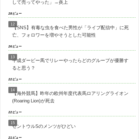
して売ってやった」→炎上
28ビュー
【SNS】有毒な虫を食べた男性が「ライブ配信中」に死
亡、フォロワーを増やそうとした可能性
26ビュー
平成ダービー馬でリレーやったらどのグループが優勝す
ると思う？
22ビュー
【海外競馬】昨年の欧州年度代表馬ロアリングライオン
(Roaring Lion)が死去
22ビュー
セントウルSのメンツがひどい
21ビュー