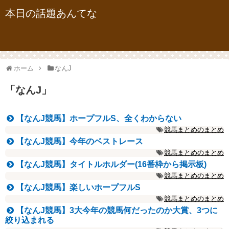
本日の話題あんてな
ホーム
なんJ
「
なんJ
」
【なんJ競馬】ホープフルS、全くわからない
競馬まとめのまとめ
【なんJ競馬】今年のベストレース
競馬まとめのまとめ
【なんJ競馬】タイトルホルダー(16番枠から掲示板)
競馬まとめのまとめ
【なんJ競馬】楽しいホープフルS
競馬まとめのまとめ
【なんJ競馬】3大今年の競馬何だったのか大賞、3つに
絞り込まれる