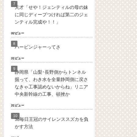
天才「せや！ジェンティルの母の妹
に同じディープつければ第二のジェ
ンティル完成や！！」
32ビュー
ハービンジャーってさ
31ビュー
静岡県「山梨･長野側からトンネル
掘って、わき水を全量静岡側に戻さ
なきゃ工事認めないからね」リニア
中央新幹線の工事、頓挫か
31ビュー
98毎日王冠のサイレンススズカを負
かす方法