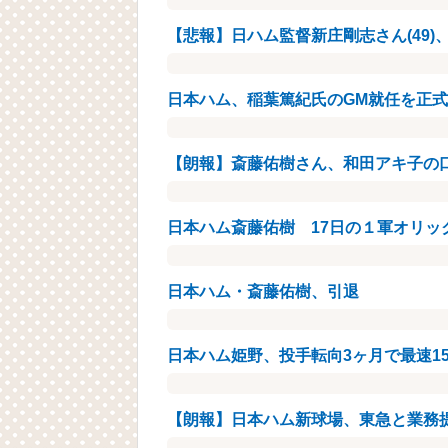
【悲報】日ハム監督新庄剛志さん(49
日本ハム、稲葉篤紀氏のGM就任を正式
【朗報】斎藤佑樹さん、和田アキ子の口添
日本ハム斎藤佑樹 17日の１軍オリッ
日本ハム・斎藤佑樹、引退
日本ハム姫野、投手転向3ヶ月で最速154k
【朗報】日本ハム新球場、東急と業務