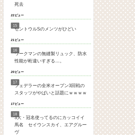
死去
22ビュー
セントウルSのメンツがひどい
21ビュー
ワークマンの無縫製リュック、防水
性能が桁違いすぎる…。
20ビュー
フェデラーの全米オープン3回戦の
スタッツがやばいと話題にｗｗｗｗ
17ビュー
3大・冠名使ってるのにカッコイイ
馬名 セイウンスカイ、エアグルー
ヴ