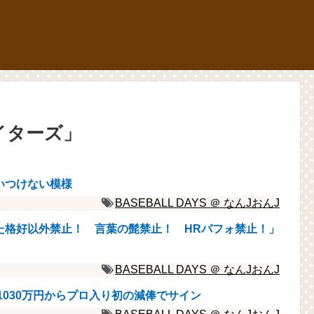
イターズ
」
いつけない模様
BASEBALL DAYS ＠ なんJおんJ
た格好以外禁止！ 言葉の髭禁止！ HRパフォ禁止！」
BASEBALL DAYS ＠ なんJおんJ
年俸1030万円からプロ入り初の減俸でサイン