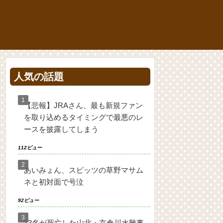
人気の話題
【悲報】JRAさん、最も新規ファン
を取り込めるタイミングで最悪のレ
ースを披露してしまう
112ビュー
あいみょん、スピッツの草野マサム
ネと初対面で号泣
92ビュー
13名が死亡した山北・玄倉川水難事