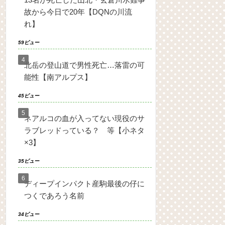
故から今日で20年【DQNの川流
れ】
59ビュー
北岳の登山道で男性死亡…落雷の可
能性【南アルプス】
45ビュー
ネアルコの血が入ってない現役のサ
ラブレッドっている？ 等【小ネタ
×3】
35ビュー
ディープインパクト産駒最後の仔に
つくであろう名前
34ビュー