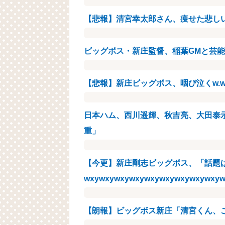
【悲報】清宮幸太郎さん、痩せた悲しい姿になるW
ビッグボス・新庄監督、稲葉GMと芸
【悲報】新庄ビッグボス、咽び泣くw.w.w.w.w
日本ハム、西川遥輝、秋吉亮、大田泰
重」
【今更】新庄剛志ビッグボス、「話題
wxywxywxywxywxywxywxywxywxyw
【朗報】ビッグボス新庄「清宮くん、こ