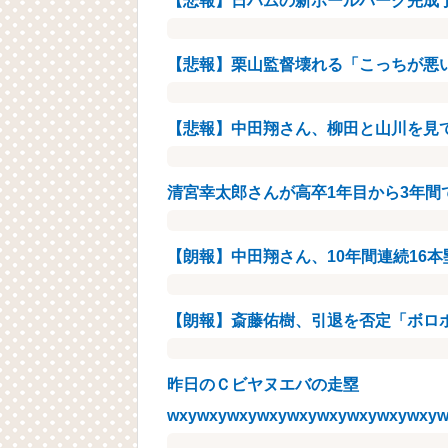
【悲報】日ハムの新ボールパーク完成
【悲報】栗山監督壊れる「こっちが悪
【悲報】中田翔さん、柳田と山川を見
清宮幸太郎さんが高卒1年目から3年間
【朗報】中田翔さん、10年間連続16本
【朗報】斎藤佑樹、引退を否定「ボロ
昨日のＣビヤヌエバの走塁
wxywxywxywxywxywxywxywxywxyw