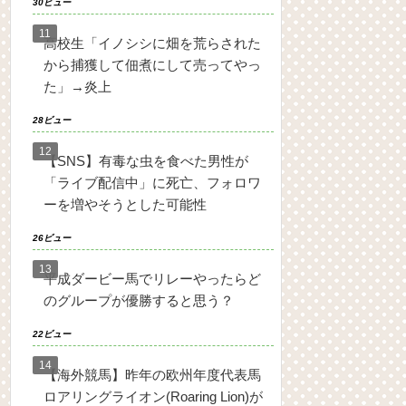
30ビュー
高校生「イノシシに畑を荒らされた
から捕獲して佃煮にして売ってやっ
た」→炎上
28ビュー
【SNS】有毒な虫を食べた男性が
「ライブ配信中」に死亡、フォロワ
ーを増やそうとした可能性
26ビュー
平成ダービー馬でリレーやったらど
のグループが優勝すると思う？
22ビュー
【海外競馬】昨年の欧州年度代表馬
ロアリングライオン(Roaring Lion)が