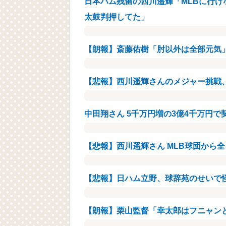
日本ハム残留の西川遥輝「MLBに行
太鼓判押してた」
【朗報】斎藤佑樹「肘以外は全部元気
【悲報】西川遥輝さんのメジャー挑戦、
中田翔さん 5千万円増の3億4千万円で
【悲報】西川遥輝さん MLB球団から全
【悲報】日ハム立野、球辞苑のせいで
【朗報】栗山監督「幸太郎はフニャン