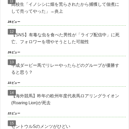
高校生「イノシシに畑を荒らされたから捕獲して佃煮に
して売ってやった」→炎上
28ビュー
【SNS】有毒な虫を食べた男性が「ライブ配信中」に死
亡、フォロワーを増やそうとした可能性
26ビュー
平成ダービー馬でリレーやったらどのグループが優勝す
ると思う？
22ビュー
【海外競馬】昨年の欧州年度代表馬ロアリングライオン
(Roaring Lion)が死去
22ビュー
セントウルSのメンツがひどい