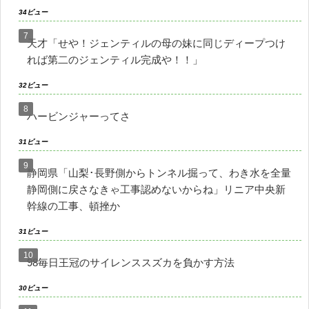
34ビュー
天才「せや！ジェンティルの母の妹に同じディープつけ
れば第二のジェンティル完成や！！」
32ビュー
ハービンジャーってさ
31ビュー
静岡県「山梨･長野側からトンネル掘って、わき水を全量
静岡側に戻さなきゃ工事認めないからね」リニア中央新
幹線の工事、頓挫か
31ビュー
98毎日王冠のサイレンススズカを負かす方法
30ビュー