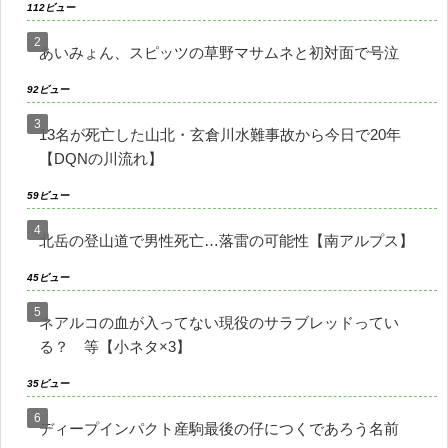
112ビュー
あいみょん、スピッツの草野マサムネと初対面で号泣
92ビュー
13名が死亡した山北・玄倉川水難事故から今日で20年
【DQNの川流れ】
59ビュー
北岳の登山道で男性死亡…落雷の可能性【南アルプス】
45ビュー
ネアルコの血が入ってない現役のサラブレッドってい
る？ 等【小ネタ×3】
35ビュー
ディープインパクト産駒最後の仔につくであろう名前