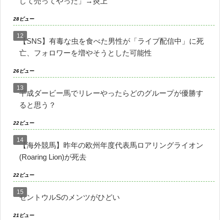
して売ってやった」→炎上
28ビュー
【SNS】有毒な虫を食べた男性が「ライブ配信中」に死
亡、フォロワーを増やそうとした可能性
26ビュー
平成ダービー馬でリレーやったらどのグループが優勝す
ると思う？
22ビュー
【海外競馬】昨年の欧州年度代表馬ロアリングライオン
(Roaring Lion)が死去
22ビュー
セントウルSのメンツがひどい
21ビュー