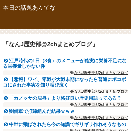
本日の話題あんてな
「
なんJ歴史部@2chまとめブログ
」
江戸時代の1日（3食）のメニューが確実に栄養不足にな
る栄養量しかない件
なんJ歴史部@2chまとめブログ
【悲報】ワイ、零戦が大戦末期になったら普通にボコボ
コにされた事実を知り咽び泣く
なんJ歴史部@2chまとめブログ
「カノッサの屈辱」より格好良い歴史用語ってある？
なんJ歴史部@2chまとめブログ
劉備軍で打線組んだ結果ｗｗｗ
なんJ歴史部@2chまとめブログ
中世に飛ばされたら今の知識でギリギリ作れそうなもの
なんJ歴史部@2chまとめブログ