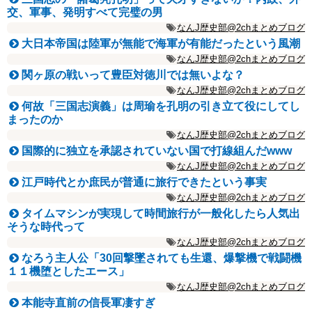
交、軍事、発明すべて完璧の男
なんJ歴史部@2chまとめブログ
大日本帝国は陸軍が無能で海軍が有能だったという風潮
なんJ歴史部@2chまとめブログ
関ヶ原の戦いって豊臣対徳川では無いよな？
なんJ歴史部@2chまとめブログ
何故「三国志演義」は周瑜を孔明の引き立て役にしてし
まったのか
なんJ歴史部@2chまとめブログ
国際的に独立を承認されていない国で打線組んだwww
なんJ歴史部@2chまとめブログ
江戸時代とか庶民が普通に旅行できたという事実
なんJ歴史部@2chまとめブログ
タイムマシンが実現して時間旅行が一般化したら人気出
そうな時代って
なんJ歴史部@2chまとめブログ
なろう主人公「30回撃墜されても生還、爆撃機で戦闘機
１１機堕としたエース」
なんJ歴史部@2chまとめブログ
本能寺直前の信長軍凄すぎ