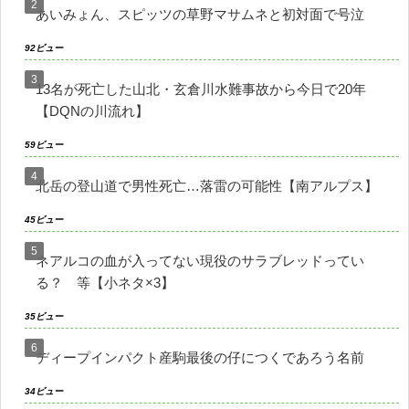
あいみょん、スピッツの草野マサムネと初対面で号泣
92ビュー
13名が死亡した山北・玄倉川水難事故から今日で20年
【DQNの川流れ】
59ビュー
北岳の登山道で男性死亡…落雷の可能性【南アルプス】
45ビュー
ネアルコの血が入ってない現役のサラブレッドってい
る？ 等【小ネタ×3】
35ビュー
ディープインパクト産駒最後の仔につくであろう名前
34ビュー