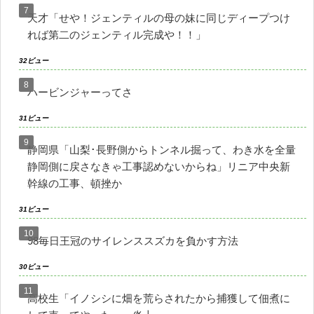
天才「せや！ジェンティルの母の妹に同じディープつけ
れば第二のジェンティル完成や！！」
32ビュー
ハービンジャーってさ
31ビュー
静岡県「山梨･長野側からトンネル掘って、わき水を全量
静岡側に戻さなきゃ工事認めないからね」リニア中央新
幹線の工事、頓挫か
31ビュー
98毎日王冠のサイレンススズカを負かす方法
30ビュー
高校生「イノシシに畑を荒らされたから捕獲して佃煮に