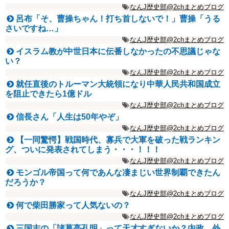
なんJ歴史部@2chまとめブログ
呂布「そ、曹操ちゃん！打ち首しないで！」曹操「うる
さいですね…」
なんJ歴史部@2chまとめブログ
イスラム教が中世日本に伝番しなかったの不思議じゃな
い？
なんJ歴史部@2chまとめブログ
就任直後のトルーマン大統領になり中華人民共和国成立
を阻止できたら1億ドル
なんJ歴史部@2chまとめブログ
信長さん「人生は50年やぞ」
なんJ歴史部@2chまとめブログ
【一同驚愕】戦国時代、寡兵で大軍を破った戦ランキン
グ、ついに発表されてしまう・・・！！！
なんJ歴史部@2chまとめブログ
モンゴル帝国って何であんな凄まじい世界制覇できたん
だろうか？
なんJ歴史部@2chまとめブログ
何で柴田勝家って人気ないの？
なんJ歴史部@2chまとめブログ
三国志の「諸葛亮孔明」って天才すぎないか？内政、外