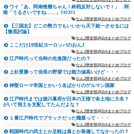
ワイ「あ、阿南惟幾ちゃん！終戦反対しないで！」 阿
南「うるさいですね……」ｼｺｼｺｼｺ
なんJ歴史部@2chまとめブログ
【三国志】どこの勢力でもいいから天下統一させるには
【徹底討論】
なんJ歴史部@2chまとめブログ
ここだけ19世紀ヨーロッパのおんJ
なんJ歴史部@2chまとめブログ
江戸時代って当時の先進国だったの？
なんJ歴史部@2chまとめブログ
上杉景勝って信長の野望では能力値高いけど・・・
なんJ歴史部@2chまとめブログ
神聖ローマ帝国とかいう名ばかりのゲルマン国家
なんJ歴史部@2chまとめブログ
江戸時代までは徳川幕府が日本の王様で各土地に大名？
がいて領土を支配してたんだよな？
なんJ歴史部@2chまとめブログ
１番江戸時代でブラックだった職業って・・・
なんJ歴史部@2chまとめブログ
戦国時代の武士とか足軽は盾とか装備してなかったの？